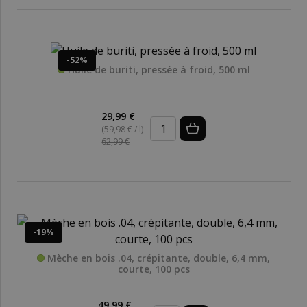
-52%
Huile de buriti, pressée à froid, 500 ml
29,99 €
(59,98 € / l)
62,99 €
-19%
Mèche en bois .04, crépitante, double, 6,4 mm,
courte, 100 pcs
49,99 €