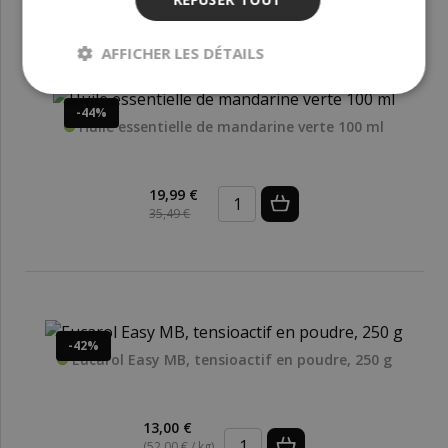
AFFICHER LES DÉTAILS
-44%
Huile essentielle de mandarine verte 100 ml
19,99 €
35,49 €
-42%
Eucarol Easy MB, tensioactif en poudre, 250 g
13,00 €
(52,00 € / kg)