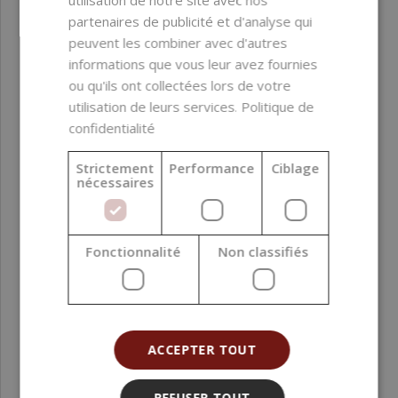
utilisation de notre site avec nos
partenaires de publicité et d'analyse qui
peuvent les combiner avec d'autres
informations que vous leur avez fournies
-50%
Huile essentielle de marjolaine, 100 ml
ou qu'ils ont collectées lors de votre
utilisation de leurs services.
Politique de
confidentialité
16,99 €
(169,90 € / l)
Strictement
Performance
Ciblage
33,90 €
nécessaires
Fonctionnalité
Non classifiés
-37%
Huile essentielle Mandarine verte 10 ml
ACCEPTER TOUT
2,49 €
3,98 €
REFUSER TOUT