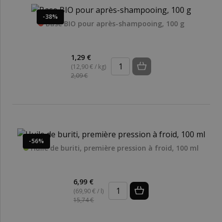
-38%
Base BIO pour après-shampooing, 100 g
1,29 €
(12,90 € / kg)
2,09 €
-56%
Huile de buriti, première pression à froid, 100 ml
6,99 €
(69,90 € / l)
15,74 €