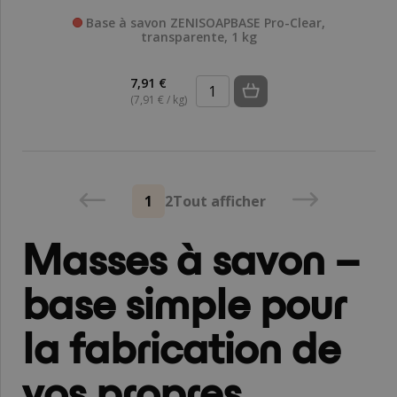
Base à savon ZENISOAPBASE Pro-Clear,
transparente, 1 kg
7,91 €
(7,91 € / kg)
1
2
Tout afficher
Masses à savon –
base simple pour
la fabrication de
vos propres