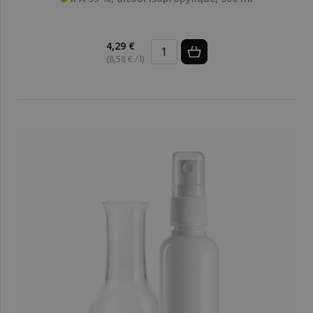
4,29 €
(8,58 € / l)