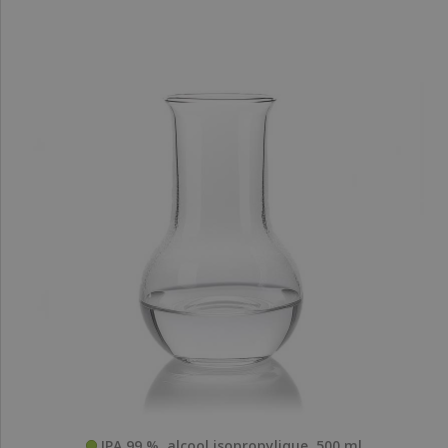
IPA 99 %, alcool isopropylique, 500 ml