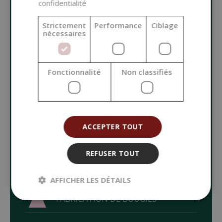
DE COSMÉTIQUES
confidentialité
NATURELS
Strictement
Performance
Ciblage
nécessaires
MATIÈRES PREMIÈRES DE BASE
Fonctionnalité
Non classifiés
ADDITIFS POUR COSMÉTIQUES
COLORANTS ET PARFUMS
ACCEPTER TOUT
EMBALLAGES COSMÉTIQUES
REFUSER TOUT
OUTILS ET ACCESSOIRES
AFFICHER LES DÉTAILS
FABRICATION DE BOUGIES