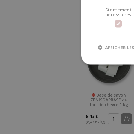
Strictement
nécessaires
AFFICHER LE
Base de savon
ZENISOAPBASE au
lait de chèvre 1 kg
8,43 €
(8,43 € / kg)