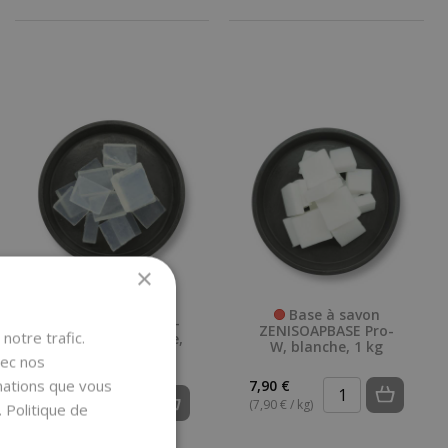
×
Base à savon
Base à savon
ZENISOAPBASE Pro-
ZENISOAPBASE Pro-
notre trafic.
Clear, transparente,
W, blanche, 1 kg
1 kg
vec nos
rmations que vous
7,90 €
7,91 €
(7,90 € / kg)
.
Politique de
(7,91 € / kg)