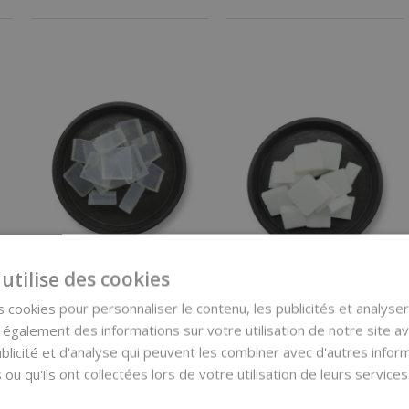
Base savon
utilise des cookies
ZENISOAPBASE Melt
Base de savon
& Pour MAXI Olive
ZENISOAPBASE MAXI
 cookies pour personnaliser le contenu, les publicités et analyser 
Clear, transparente
Olive White, 1 kg
galement des informations sur votre utilisation de notre site a
1 kg
blicité et d'analyse qui peuvent les combiner avec d'autres info
7,99 €
7,99 €
(7,99 € / kg)
 ou qu'ils ont collectées lors de votre utilisation de leurs services
(7,99 € / kg)