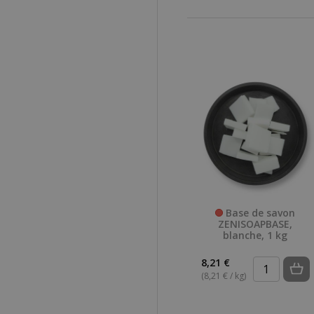
Base de savon
ZENISOAPBASE,
blanche, 1 kg
8,21 €
(8,21 € / kg)