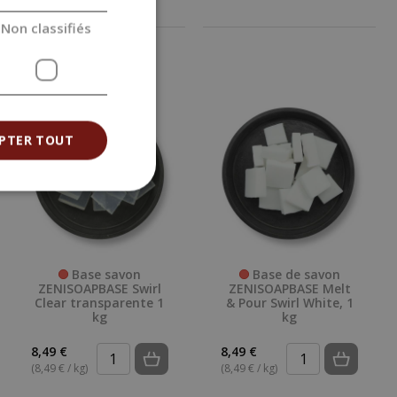
Non classifiés
PTER TOUT
Base savon
Base de savon
ZENISOAPBASE Swirl
ZENISOAPBASE Melt
Clear transparente 1
& Pour Swirl White, 1
kg
kg
8,49 €
8,49 €
(8,49 € / kg)
(8,49 € / kg)