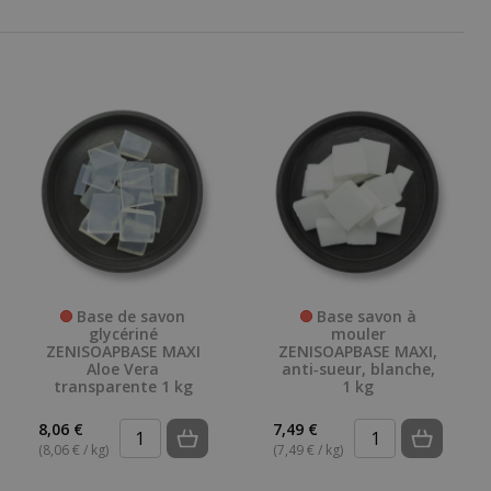
Base de savon
Base savon à
glycériné
mouler
ZENISOAPBASE MAXI
ZENISOAPBASE MAXI,
Aloe Vera
anti‑sueur, blanche,
transparente 1 kg
1 kg
8,06 €
7,49 €
(8,06 € / kg)
(7,49 € / kg)