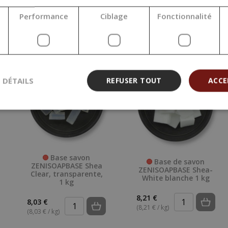
Performance
Ciblage
Fonctionnalité
S DÉTAILS
REFUSER TOUT
ACCE
Base savon
Base de savon
ZENISOAPBASE Shea
ZENISOAPBASE Shea-
Clear, transparente,
White blanche 1 kg
1 kg
8,21 €
8,03 €
(8,21 € / kg)
(8,03 € / kg)