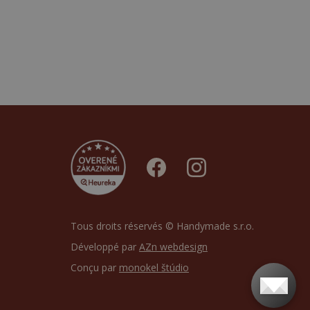
Tous droits réservés © Handymade s.r.o.
Développé par
AZn webdesign
Conçu par
monokel štúdio