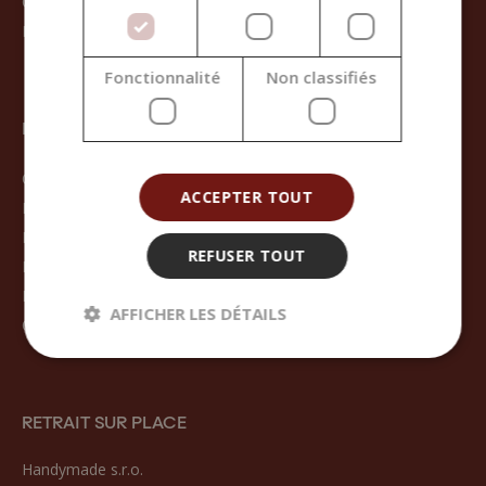
Contact
Inscription
Fonctionnalité
Non classifiés
POUR LES CLIENTS
Conditions générales de vente
ACCEPTER TOUT
Modes de livraison des marchandises
Retours et remboursements
REFUSER TOUT
Foire aux questions
Documentation
AFFICHER LES DÉTAILS
Cours
RETRAIT SUR PLACE
Handymade s.r.o.