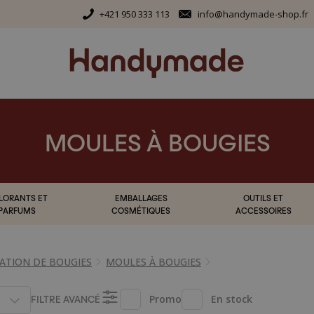
+421 950 333 113
info@handymade-shop.fr
MOULES À BOUGIES
LORANTS ET
EMBALLAGES
OUTILS ET
PARFUMS
COSMÉTIQUES
ACCESSOIRES
ATION DE BOUGIES
MOULES À BOUGIES
FILTRE AVANCÉ
Promo
En stock