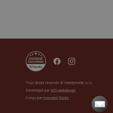
Tous droits réservés © Handymade s.r.o.
Développé par
AZn webdesign
Conçu par
monokel štúdio