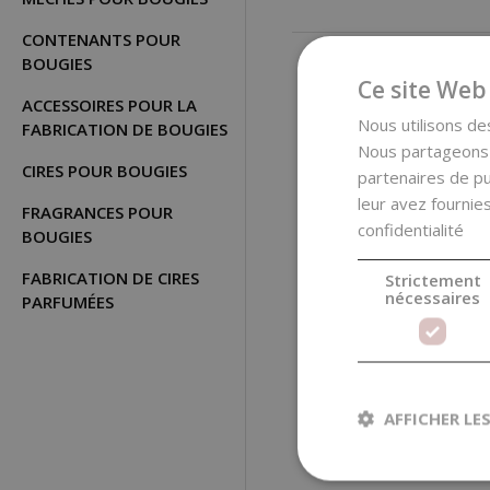
CONTENANTS POUR
BOUGIES
Ce site Web 
ACCESSOIRES POUR LA
Nous utilisons des
FABRICATION DE BOUGIES
Nous partageons é
CIRES POUR BOUGIES
partenaires de pu
leur avez fournies
FRAGRANCES POUR
confidentialité
BOUGIES
FABRICATION DE CIRES
Strictement
nécessaires
PARFUMÉES
Moule en silicone
pour bougies,
colonne avec motif,
12,2 cm
9,65 €
AFFICHER LE
(9,65 € / pcs)