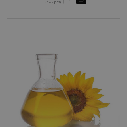
(3,34 € / pcs)