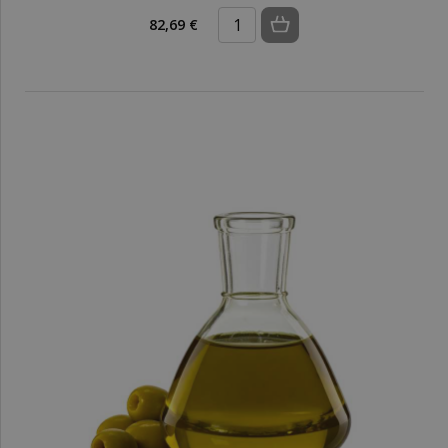
82,69 €