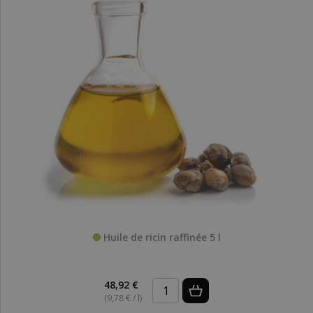
Huile de ricin raffinée 5 l
48,92 €
(9,78 € / l)