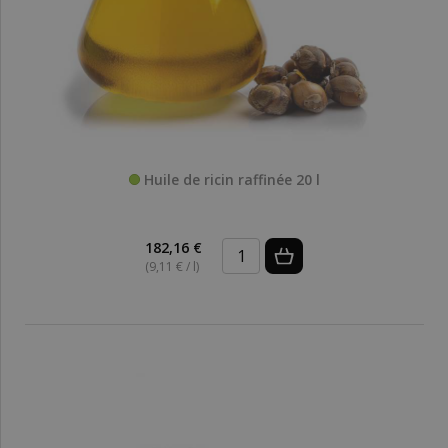
Huile de ricin raffinée 20 l
182,16 €
(9,11 € / l)