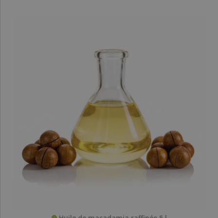
Huile de macadamia raffinée 5 l