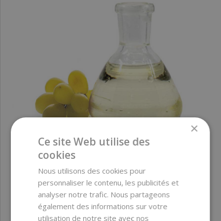
×
Ce site Web utilise des
cookies
Nous utilisons des cookies pour
Huile de pépins de raisin, raffinée 500 ml
personnaliser le contenu, les publicités et
analyser notre trafic. Nous partageons
également des informations sur votre
7,86 €
utilisation de notre site avec nos