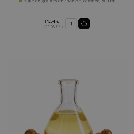
Huile de graines de chanvre, raffinée, 500 ml
11,54 €
(23,08 € / l)