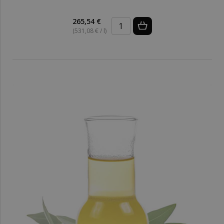
265,54 €
(531,08 € / l)