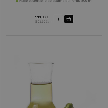
Huile essentielle de baume du Pérou 500 ml
199,30 €
(398,60 € / l)