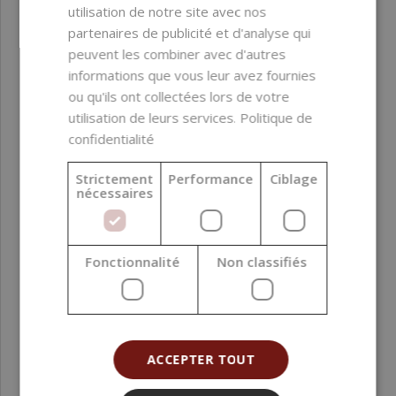
utilisation de notre site avec nos
partenaires de publicité et d'analyse qui
peuvent les combiner avec d'autres
informations que vous leur avez fournies
ou qu'ils ont collectées lors de votre
utilisation de leurs services.
Politique de
confidentialité
Strictement
Performance
Ciblage
Huile essentielle d’écorce de bouleau douce 10 ml
nécessaires
2,39 €
Fonctionnalité
Non classifiés
(239,00 € / l)
ACCEPTER TOUT