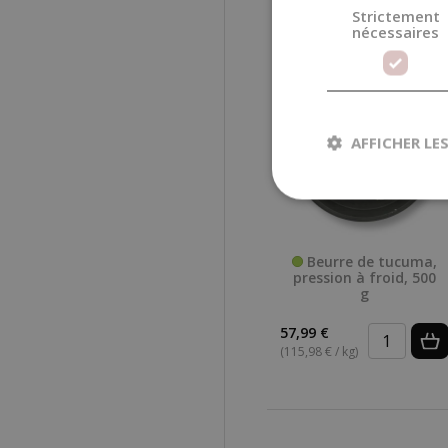
Strictement
nécessaires
AFFICHER LE
Beurre de tucuma,
pression à froid, 500
g
57,99 €
(115,98 € / kg)