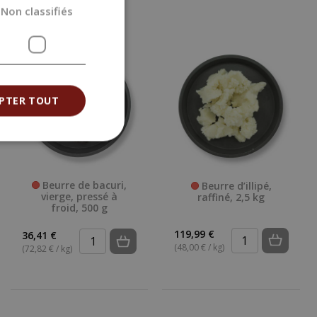
Non classifiés
PTER TOUT
Beurre de bacuri,
Beurre d’illipé,
vierge, pressé à
raffiné, 2,5 kg
froid, 500 g
119,99 €
36,41 €
(48,00 € / kg)
(72,82 € / kg)