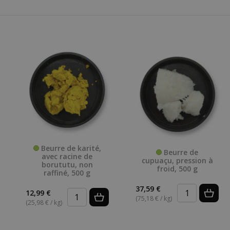
Beurre de karité,
Beurre de
avec racine de
cupuaçu, pression à
borututu, non
froid, 500 g
raffiné, 500 g
37,59 €
12,99 €
(75,18 € / kg)
(25,98 € / kg)