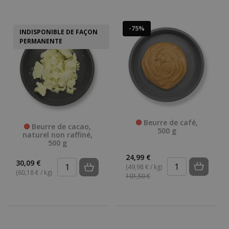
-75%
INDISPONIBLE DE FAÇON
PERMANENTE
Beurre de café,
Beurre de cacao,
500 g
naturel non raffiné,
500 g
24,99 €
30,09 €
(49,98 € / kg)
(60,18 € / kg)
101,50 €