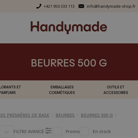
+421 950 333 113
info@handymade-shop.fr
BEURRES 500 G
LORANTS ET
EMBALLAGES
OUTILS ET
PARFUMS
COSMÉTIQUES
ACCESSOIRES
ES PREMIÈRES DE BASE
BEURRES
BEURRES 500 G
FILTRE AVANCÉ
Promo
En stock