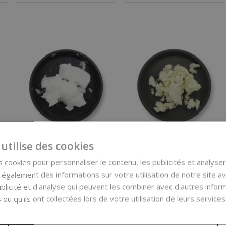
Beurre de
Beurre d'amande,
utilise des cookies
mangue, raffiné, 500
raffiné 500 g
g
 cookies pour personnaliser le contenu, les publicités et analyser 
galement des informations sur votre utilisation de notre site a
22,56 €
17,29 €
blicité et d'analyse qui peuvent les combiner avec d'autres info
(0,05 € / pcs)
(34,58 € / kg)
 ou qu'ils ont collectées lors de votre utilisation de leurs services