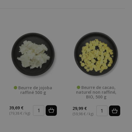
Beurre de cacao,
Beurre de jojoba
naturel non raffiné,
raffiné 500 g
BIO, 500 g
39,69 €
29,99 €
(79,38 € / kg)
(59,98 € / kg)