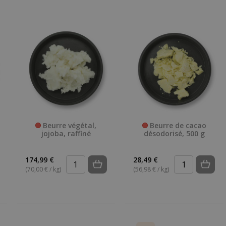
Beurre végétal,
Beurre de cacao
jojoba, raffiné
désodorisé, 500 g
174,99 €
28,49 €
(70,00 € / kg)
(56,98 € / kg)