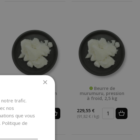
×
Beurre de
Beurre de
Murumuru, pression
murumuru, pression
à froid, 500 g
à froid, 2,5 kg
notre trafic.
vec nos
49,99 €
229,55 €
rmations que vous
(99,98 € / kg)
(91,82 € / kg)
.
Politique de