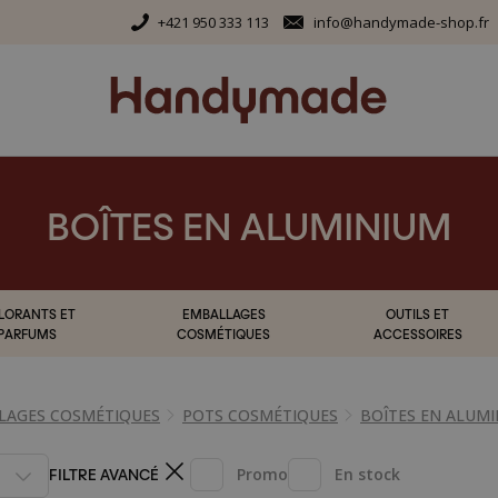
+421 950 333 113
info@handymade-shop.fr
BOÎTES EN ALUMINIUM
LORANTS ET
EMBALLAGES
OUTILS ET
PARFUMS
COSMÉTIQUES
ACCESSOIRES
LAGES COSMÉTIQUES
POTS COSMÉTIQUES
BOÎTES EN ALUM
FILTRE AVANCÉ
Promo
En stock