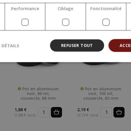
Performance
Ciblage
Fonctionnalité
S DÉTAILS
REFUSER TOUT
ACCE
Pot en aluminium
Pot en aluminium
noir, 60 ml,
noir, 100 ml,
couvercle, 68 mm
couvercle, 82 mm
1,88 €
2,19 €
(1,88 € / pcs)
(2,19 € / pcs)