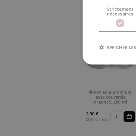
Strictement
nécessaires
AFFICHER LE
Pot en aluminium
avec couvercle
argenté, 200 ml
2,30 €
(2,30 € / pcs)