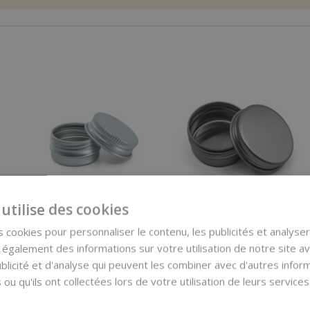
utilise des cookies
Pot en aluminium
Pot en aluminium
argenté, 15 ml,
avec couvercle, 29
 cookies pour personnaliser le contenu, les publicités et analyser 
couvercle, 39 mm
mm, 5 ml
galement des informations sur votre utilisation de notre site a
0,90 €
blicité et d'analyse qui peuvent les combiner avec d'autres info
0,58 €
(0,90 € / pcs)
(0,58 € / pcs)
 ou qu'ils ont collectées lors de votre utilisation de leurs services