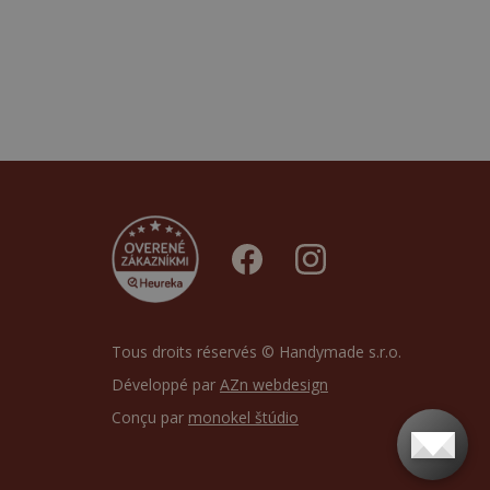
Tous droits réservés © Handymade s.r.o.
Développé par
AZn webdesign
Conçu par
monokel štúdio