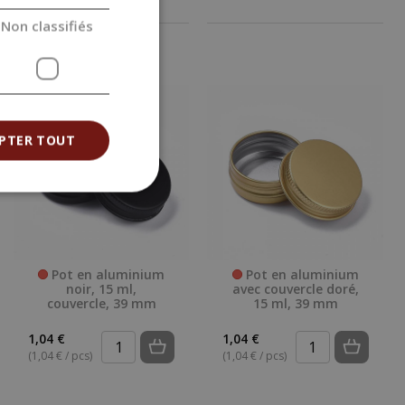
Non classifiés
PTER TOUT
Pot en aluminium
Pot en aluminium
noir, 15 ml,
avec couvercle doré,
couvercle, 39 mm
15 ml, 39 mm
1,04 €
1,04 €
(1,04 € / pcs)
(1,04 € / pcs)