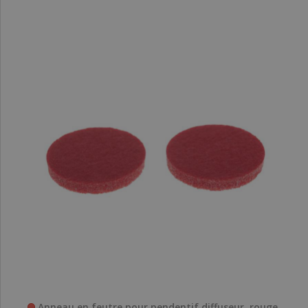
Anneau en feutre pour pendentif diffuseur, rouge,