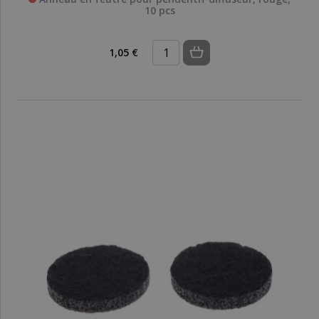
10 pcs
1,05 €