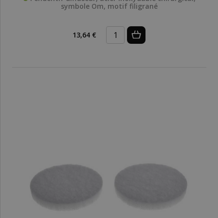
symbole Om, motif filigrané
13,64 €