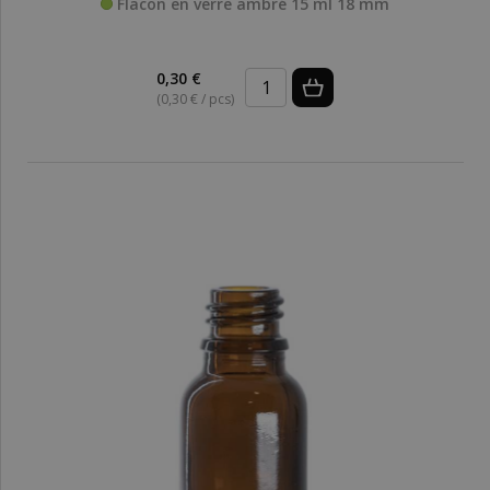
Flacon en verre ambré 15 ml 18 mm
0,30 €
(0,30 € / pcs)