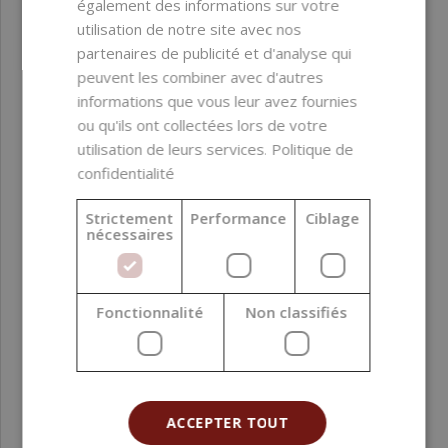
également des informations sur votre
utilisation de notre site avec nos
partenaires de publicité et d'analyse qui
peuvent les combiner avec d'autres
informations que vous leur avez fournies
ou qu'ils ont collectées lors de votre
utilisation de leurs services.
Politique de
confidentialité
Strictement
Performance
Ciblage
Flacon en verre noir brillant, 30 ml, plateaux, 110
nécessaires
pcs
49,34 €
Fonctionnalité
Non classifiés
(0,45 € / pcs)
ACCEPTER TOUT