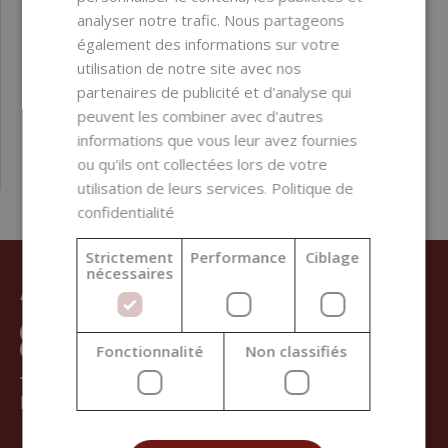
analyser notre trafic. Nous partageons
également des informations sur votre
2,30 €
utilisation de notre site avec nos
partenaires de publicité et d'analyse qui
peuvent les combiner avec d'autres
informations que vous leur avez fournies
ou qu'ils ont collectées lors de votre
utilisation de leurs services.
Politique de
confidentialité
Strictement
Performance
Ciblage
nécessaires
AVEZ-VOUS BESOIN D’AIDE ?
Fonctionnalité
Non classifiés
+421 950 333 113
INFO@HANDYMADE-SHOP.FR