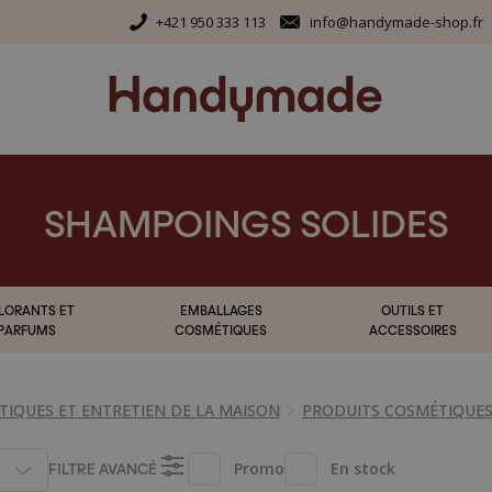
+421 950 333 113
info@handymade-shop.fr
SHAMPOINGS SOLIDES
LORANTS ET
EMBALLAGES
OUTILS ET
PARFUMS
COSMÉTIQUES
ACCESSOIRES
IQUES ET ENTRETIEN DE LA MAISON
PRODUITS COSMÉTIQUES
FILTRE AVANCÉ
Promo
En stock