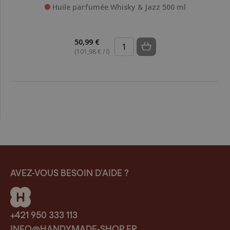
Huile parfumée Whisky & Jazz 500 ml
50,99 €
(101,98 € / l)
AVEZ-VOUS BESOIN D’AIDE ?
+421 950 333 113
INFO@HANDYMADE-SHOP.FR