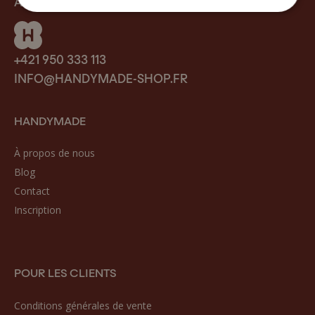
AVEZ-VOUS BESOIN D’AIDE ?
+421 950 333 113
INFO@HANDYMADE-SHOP.FR
HANDYMADE
À propos de nous
Blog
Contact
Inscription
POUR LES CLIENTS
Conditions générales de vente