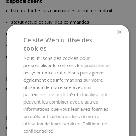
Espace client
liste de toutes les commandes au même endroit
statut actuel et suivi des commandes
×
historique des commandes, accès aux factures émises
Ce site Web utilise des
wishlist avec la liste de vos produits préférés
cookies
fonction de suivi du réassortiment des produits
Nous utilisons des cookies pour
personnaliser le contenu, les publicités et
analyser notre trafic. Nous partageons
Remises de fidélité
également des informations sur votre
utilisation de notre site avec nos
attribution automatique d’une remise selon le chiffre
partenaires de publicité et d'analyse qui
d’affaires réalisé au cours des 12 derniers mois
peuvent les combiner avec d'autres
informations que vous leur avez fournies
ou qu'ils ont collectées lors de votre
Précommandes
utilisation de leurs services.
Politique de
possibilité de précommander sans engagement des
confidentialité
marchandises qui ne sont actuellement pas en stock