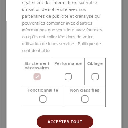
essentiels
, qui nourrissent et hydratent la peau.
également des informations sur votre
Combinée à la consoude, elle crée un mélange
utilisation de notre site avec nos
harmonieux qui favorise la cicatrisation, la régénération et
partenaires de publicité et d'analyse qui
l’éclat juvénile de la peau.
peuvent les combiner avec d'autres
Elle ne contient aucun produit chimique ni solvant.
informations que vous leur avez fournies
ou qu'ils ont collectées lors de votre
Utilisation
: 1 - 30%
utilisation de leurs services.
Politique de
confidentialité
Toutes les matières premières fournies sont
de qualité
cosmétique
, inadaptées à un usage interne. Utilisez un
équipement de protection approprié lors de la
Strictement
Performance
Ciblage
nécessaires
manipulation.
Fonctionnalité
Non classifiés
PARAMÈTRES
ACCEPTER TOUT
INCI
Symphytum