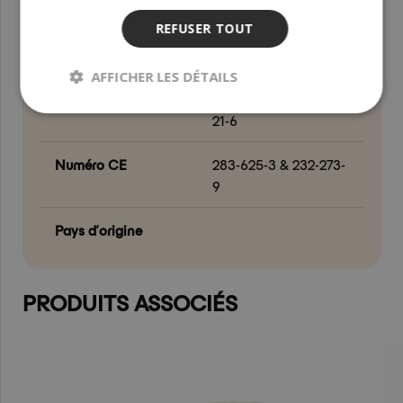
Officinale Leaf
REFUSER TOUT
Extract & Helianthus
Annuus Seed Oil
AFFICHER LES DÉTAILS
N° CAS
84696-05-9 & 8001-
21-6
Numéro CE
283-625-3 & 232-273-
9
Pays d’origine
PRODUITS ASSOCIÉS