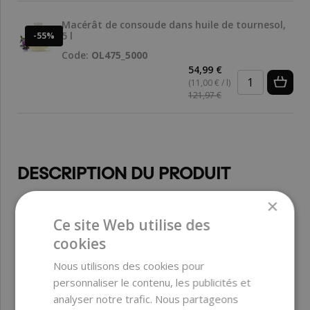
Macérât de consoude dans huile de tournesol,
5 l
-55%
Code:
OL475_5000
54,99 €
(11,00 € / l)
121,97 €
DESCRIPTION DU PRODUIT
×
La consoude est connue pour ses propriétés anti-
Ce site Web utilise des
inflammatoires et apaisantes pour les plaies et est
cookies
souvent utilisée pour calmer la peau irritée et favoriser la
cicatrisation des coupures, égratignures et brûlures.
Nous utilisons des cookies pour
L’huile de tournesol est quant à elle une huile légère et
personnaliser le contenu, les publicités et
non comédogène,
riche en vitamines et en acides gras
analyser notre trafic. Nous partageons