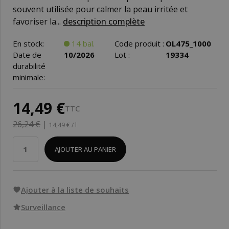
souvent utilisée pour calmer la peau irritée et
favoriser la...
description complète
En stock:
14 bal.
Code produit :
OL475_1000
Date de
10/2026
Lot :
19334
durabilité
minimale:
14,49 €
TTC
26,24 €
|
14,49 € / l
AJOUTER AU PANIER
Ajouter à la liste de souhaits
Surveillance