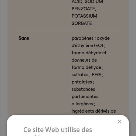
ACID, SODIUM
BENZOATE,
POTASSIUM
SORBATE
Sans
parabènes ; oxyde
d’éthylène (EO) ;
formaldéhyde et
donneurs de
formaldéhyde ;
sulfates ; PEG ;
phtalates ;
substances
parfumantes
allergènes ;
ingrédients dérivés de
l’huile de palme ;
×
silicones
Ce site Web utilise des