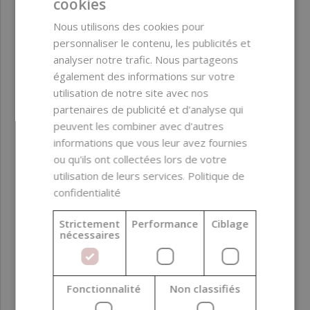
cookies
Biodégradabilité
Facilement
biodégradable
Nous utilisons des cookies pour
(OCDE 301)
personnaliser le contenu, les publicités et
analyser notre trafic. Nous partageons
Certifications
COSMOS Organic
également des informations sur votre
utilisation de notre site avec nos
Couleur du produit
partenaires de publicité et d'analyse qui
Caractéristique
peuvent les combiner avec d'autres
informations que vous leur avez fournies
Fonction dans la
Ingrédient actif
ou qu'ils ont collectées lors de votre
formulation
utilisation de leurs services.
Politique de
confidentialité
Phase de formulation
Phase aqueuse
Strictement
Performance
Ciblage
Pays d’origine
Union Européenne
nécessaires
Qualité
Qualité Cosmétique
Fonctionnalité
Non classifiés
Zone d’application
Visage ; Contour des