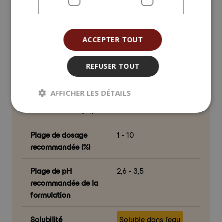
yeux ; Cheveux ; Cuir
chevelu ; Corps ;
Mains
ACCEPTER TOUT
Teneur en ingrédients
11,25
biologiques (%)
REFUSER TOUT
Température de
< 40
AFFICHER LES DÉTAILS
traitement
recommandée (°C)
Plage de dosage
1 - 10
recommandée (%)
Plage de pH
2,6 - 3,5
recommandée de la
formulation
Solubilité
Soluble dans l’eau