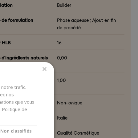
lation
Builder
 de formulation
Phase aqueuse ; Ajout en fin
de procédé
r HLB
16
 d’ingrédients naturels
0,00
O 16128)
×
 d’ingrédients d’origine
1,00
lle (NOI ISO 16128)
notre trafic.
vec nos
rmations que vous
tère ionique
Non-ionique
.
Politique de
d’origine
Italie
Non classifiés
té
Qualité Cosmétique