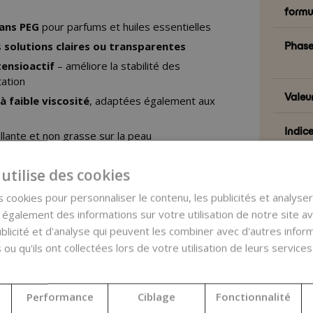
formu
sans PEG
pour parfums et huiles essentielles
Phase
s
solutions claires ou transparentes
tensioactif
– améliore la stabilité des
tation
Valeu
à faible viscosité
, adaptées également aux
Indice
llante et non grasse sur la peau
(NI IS
dial,
COSMOS approved
, 100 % d’origine
utilise des cookies
Indice
nature
 cookies pour personnaliser le contenu, les publicités et analyser 
duits tels que :
galement des informations sur votre utilisation de notre site a
blicité et d'analyse qui peuvent les combiner avec d'autres info
Carac
ues, brumes pour le visage
 ou qu'ils ont collectées lors de votre utilisation de leurs services
che (comme co-tensioactif pour réduire
Pays 
Performance
Ciblage
Fonctionnalité
Quali
e visage et le corps (lotions pulvérisables,