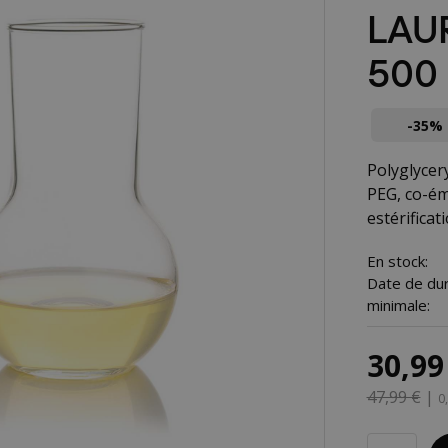
LAUR
500
-35%
Polyglycer
PEG, co-ému
estérificat
En stock:
Date de dur
minimale:
30,99
47,99 €
|
0