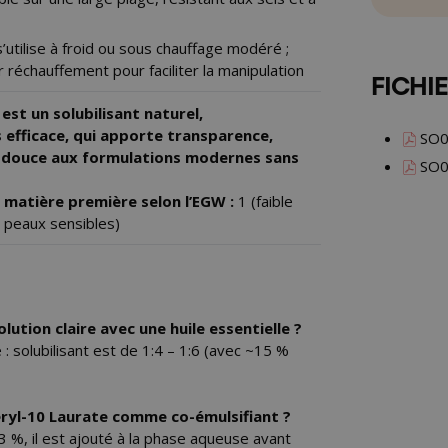
’utilise à froid ou sous chauffage modéré ;
 réchauffement pour faciliter la manipulation
FICHI
est un solubilisant naturel,
s efficace, qui apporte transparence,
SO0
té douce aux formulations modernes sans
SO0
a matière première selon l’EGW :
1 (faible
 peaux sensibles)
ution claire avec une huile essentielle ?
: solubilisant est de 1:4 – 1:6 (avec ~15 %
ceryl-10 Laurate comme co-émulsifiant ?
3 %, il est ajouté à la phase aqueuse avant