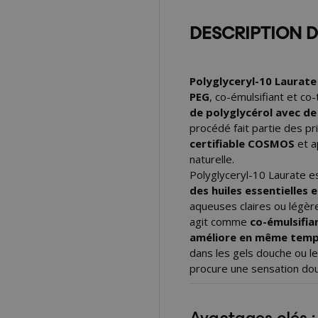
DESCRIPTION 
Polyglyceryl-10 Laurate
PEG
, co-émulsifiant et co-
de polyglycérol avec de 
procédé fait partie des pr
certifiable COSMOS
et a
naturelle.
Polyglyceryl-10 Laurate es
des huiles essentielles e
aqueuses claires ou légère
agit comme
co-émulsifia
améliore en même temps
dans les gels douche ou les
procure une sensation dou
Avantages clés :