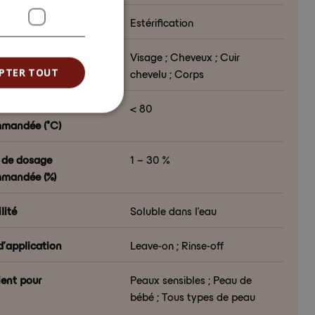
de de transformation
Estérification
d’application
Visage ; Cheveux ; Cuir
chevelu ; Corps
PTER TOUT
rature de traitement
< 80
mandée (°C)
 de dosage
1 – 30 %
mandée (%)
lité
Soluble dans l’eau
d’application
Leave-on ; Rinse-off
ent pour
Peaux sensibles ; Peau de
bébé ; Tous types de peau