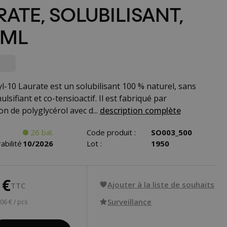
ATE, SOLUBILISANT,
 ML
yl-10 Laurate est un solubilisant 100 % naturel, sans
lsifiant et co-tensioactif. Il est fabriqué par
ion de polyglycérol avec d...
description complète
26 bal.
Code produit :
SO003_500
abilité
10/2026
Lot :
1950
 €
Ajouter à la liste de souhaits
TTC
Surveillance
,06 € / pcs