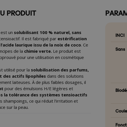
DU PRODUIT
PARAM
est un
solubilisant 100 % naturel, sans
INCI
tensioactif. Il est fabriqué par
estérification
l’acide laurique issu de la noix de coco
. Ce
Sans
incipes de la
chimie verte.
Le produit est
pprouvé pour une utilisation en cosmétique
t utilisé pour la
solubilisation des parfums,
t des actifs lipophiles
dans des solutions
ment laiteuses. À de plus faibles dosages, il
nt
pour des émulsions H/E légères et
Biodé
 la tolérance des systèmes tensioactifs
 shampoings, ce qui réduit l’irritation et
ce sur la peau.
Coule
Fonct