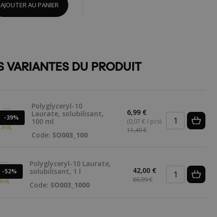
AJOUTER AU PANIER
S VARIANTES DU PRODUIT
Polyglyceryl-10
6,99 €
Laurate, solubilisant,
-39%
100 ml
(0,07 € / pcs)
11,49 €
Code:
SO003_100
Polyglyceryl-10 Laurate,
42,00 €
solubilisant, 1 l
-52%
86,99 €
Code:
SO003_1000