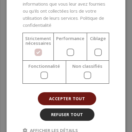
allergènes ;
informations que vous leur avez fournies
ingrédients issus
ou qu'ils ont collectées lors de votre
d’OGM ; silicones ;
utilisation de leurs services.
Politique de
alcool
confidentialité
Biodégradabilité
Non applicable
Strictement
Performance
Ciblage
nécessaires
Numéro CI
77019, 77891, 77742,
77007, 77861
Fonctionnalité
Non classifiés
Couleur du produit
Violet
Fonction dans la
Colorant
formulation
ACCEPTER TOUT
Phase de formulation
Phase huileuse ; Ajout
REFUSER TOUT
en fin de procédé
Pays d’origine
Espagne
AFFICHER LES DÉTAILS