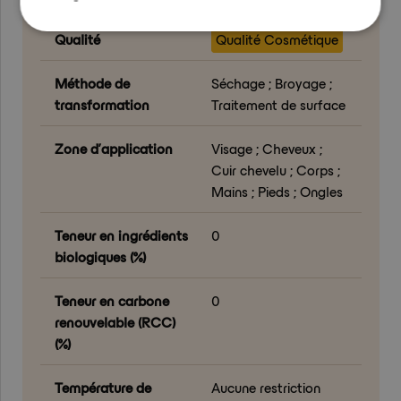
Qualité
Qualité Cosmétique
Méthode de
Séchage ; Broyage ;
transformation
Traitement de surface
Zone d’application
Visage ; Cheveux ;
Cuir chevelu ; Corps ;
Mains ; Pieds ; Ongles
Teneur en ingrédients
0
biologiques (%)
Teneur en carbone
0
renouvelable (RCC)
(%)
Température de
Aucune restriction