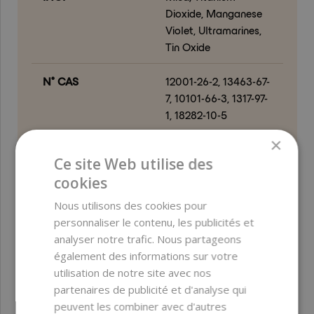
Dioxide, Manganese
Violet, Ultramarines,
Tin Oxide
N° CAS
12001-26-2, 13463-67-
7, 10101-66-3, 1317-97-
1, 18282-10-5
×
Sans
parabènes ;
Ce site Web utilise des
conservateurs ; oxyde
cookies
d’éthylène (EO) ;
formaldéhyde et
Nous utilisons des cookies pour
donneurs de
personnaliser le contenu, les publicités et
formaldéhyde ;
analyser notre trafic. Nous partageons
sulfates ; PEG ; EDTA ;
également des informations sur votre
phtalates ;
utilisation de notre site avec nos
substances
partenaires de publicité et d'analyse qui
parfumantes
peuvent les combiner avec d'autres