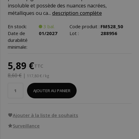
insoluble et possède des nuances nacrées,
métalliques ou ca...
description complète
En stock:
3 bal.
Code produit :
FM528_50
Date de
01/2027
Lot :
288956
durabilité
minimale:
5,89 €
TTC
8,60 €
|
117,80 € / kg
AJOUTER AU PANIER
Ajouter à la liste de souhaits
Surveillance