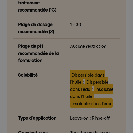
traitement
recommandée (°C)
Plage de dosage
1 - 30
recommandée (%)
Plage de pH
Aucune restriction
recommandée de la
formulation
Solubilité
Dispersible dans
l’huile
;
Dispersible
dans l’eau
;
Insoluble
dans l’huile
;
Insoluble dans l’eau
Type d’application
Leave-on ; Rinse-off
Convient pour
Tous types de peau ;